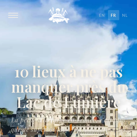
EN
FR
NL
10 lieux à ne pas
manquer près du
Lac de Lumière
La pêche à la carpe en France, c'est plus
que de superbes lacs. Notre sélection des