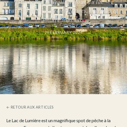
plus beaux endroits autour du lac —
cathédrales, châteaux, fermes, marchés et
nature sauvage.
26 FEBRUARY 2024
← RETOUR AUX ARTICLES
Le Lac de Lumière est un magnifique spot de pêche à la