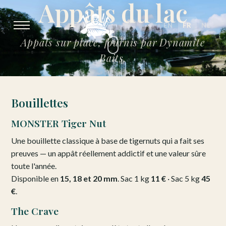
Appâts du lac
EN
FR
NL
Appâts sur place, fournis par Dynamite
Baits.
Bouillettes
MONSTER Tiger Nut
Une bouillette classique à base de tigernuts qui a fait ses
preuves — un appât réellement addictif et une valeur sûre
toute l'année.
Disponible en
15, 18 et 20 mm
. Sac 1 kg
11 €
· Sac 5 kg
45
€
.
The Crave